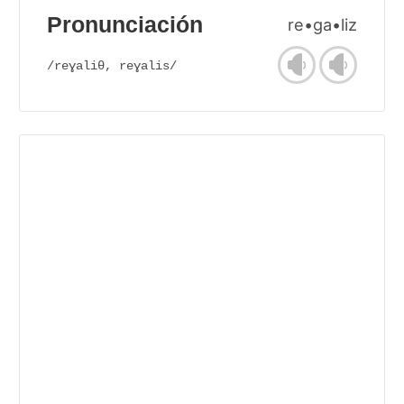
Pronunciación
re•ga•liz
/reɣaliθ, reɣalis/