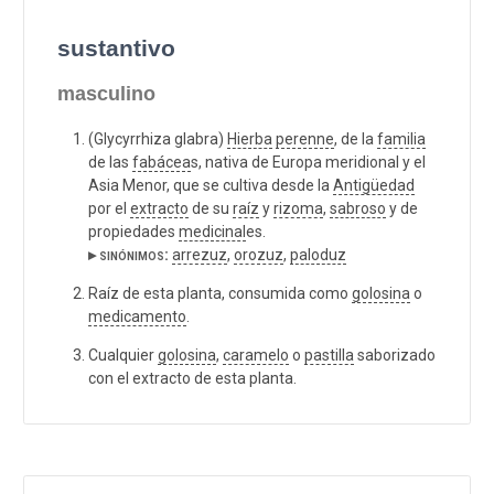
sustantivo
masculino
(Glycyrrhiza glabra)
Hierba
perenne
, de la
familia
de las
fabácea
s, nativa de Europa meridional y el
Asia Menor, que se cultiva desde la
Antigüedad
por el
extracto
de su
raíz
y
rizoma
,
sabroso
y de
propiedades
medicinal
es.
▸ sinónimos:
arrezuz
,
orozuz
,
paloduz
Raíz de esta planta, consumida como
golosina
o
medicamento
.
Cualquier
golosina
,
caramelo
o
pastilla
saborizado
con el extracto de esta planta.