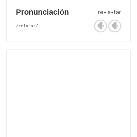
Pronunciación
re•la•tar
/relataɾ/