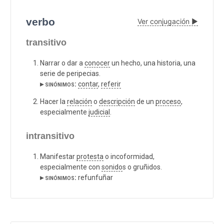
verbo
Ver conjugación ▶
transitivo
Narrar o dar a
conocer
un hecho, una historia, una
serie de peripecias.
▸ sinónimos:
contar
,
referir
Hacer la
relación
o
descripción
de un
proceso
,
especialmente
judicial
.
intransitivo
Manifestar
protesta
o incoformidad,
especialmente con
sonido
s o gruñidos.
▸ sinónimos:
refunfuñar