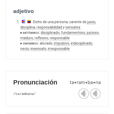
adjetivo
Dicho de una persona, carente de
juicio
,
disciplina
,
responsabilidad
y
sensatez
.
▸ antónimos:
disciplinado
,
fundamentoso
,
juicioso
,
maduro
,
reflexivo
,
responsable
▸ sinónimos:
alocado,
impulsivo
,
indisciplinado
,
necio
,
insensato
,
irresponsable
Pronunciación
ta•ram•ba•na
/taɾambana/