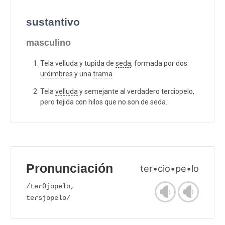
sustantivo
masculino
Tela velluda y tupida de
seda
, formada por dos
urdimbre
s y una
trama
.
Tela
velluda
y semejante al verdadero terciopelo,
pero tejida con hilos que no son de seda.
Pronunciación
ter•cio•pe•lo
/teɾθjopelo,
teɾsjopelo/