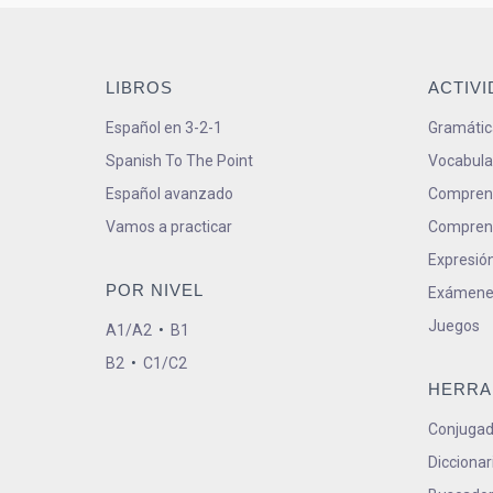
LIBROS
ACTIV
Español en 3-2-1
Gramátic
Spanish To The Point
Vocabula
Español avanzado
Comprens
Vamos a practicar
Comprens
Expresión
POR NIVEL
Exámene
Juegos
A1/A2
•
B1
B2
•
C1/C2
HERRA
Conjugad
Diccionar