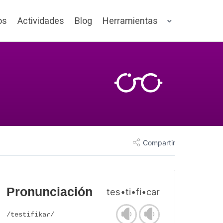
os
Actividades
Blog
Herramientas
Compartir
Pronunciación
tes•ti•fi•car
/testifikaɾ/