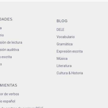
IDADES
BLOG
a
DELE
rio
Vocabulario
ión de lectura
Gramática
ión auditiva
Expresión escrita
 escrita
Música
s
Literatura
Cultura & Historia
MIENTAS
or de verbos
io español