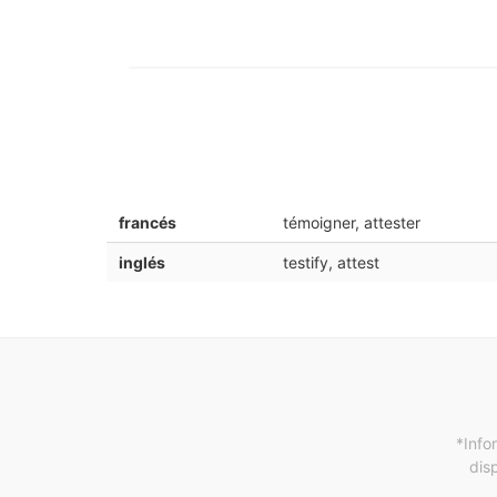
francés
témoigner, attester
inglés
testify, attest
*Info
dis