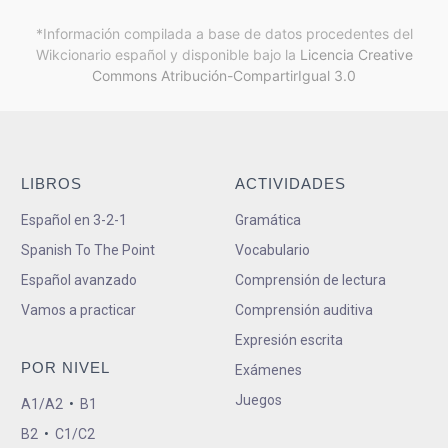
*Información compilada a base de datos procedentes del
Wikcionario español y
disponible bajo la
Licencia Creative
Commons Atribución-CompartirIgual 3.0
LIBROS
ACTIVIDADES
Español en 3-2-1
Gramática
Spanish To The Point
Vocabulario
Español avanzado
Comprensión de lectura
Vamos a practicar
Comprensión auditiva
Expresión escrita
POR NIVEL
Exámenes
Juegos
A1/A2
•
B1
B2
•
C1/C2