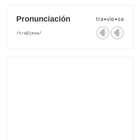
Pronunciación
tra•vie•sa
/tɾaβjesa/