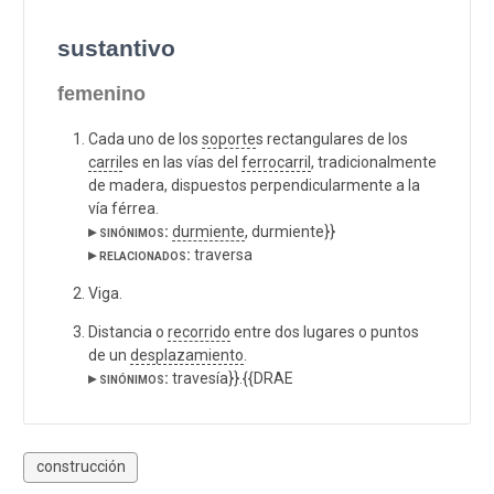
sustantivo
femenino
Cada uno de los
soporte
s rectangulares de los
carril
es en las vías del
ferrocarril
, tradicionalmente
de madera, dispuestos perpendicularmente a la
vía férrea.
▸ sinónimos:
durmiente
, durmiente}}
▸ relacionados:
traversa
Viga.
Distancia o
recorrido
entre dos lugares o puntos
de un
desplazamiento
.
▸ sinónimos:
travesía}}.{{DRAE
construcción