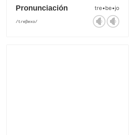
Pronunciación
tre•be•jo
/tɾeβexo/