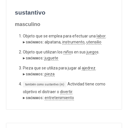
sustantivo
masculino
Objeto que se emplea para efectuar una
labor
.
▸ sinónimos:
alpatana,
instrumento
,
utensilio
Objeto que utilizan los
niño
s en sus
juego
s.
▸ sinónimos:
juguete
Pieza que se utiliza para jugar al
ajedrez
.
▸ sinónimos:
pieza
Actividad tiene como
también como sustantivo (m)
objetivo el distraer o
divertir
.
▸ sinónimos:
entretenimiento