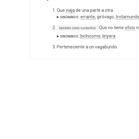
Que
viaja
de una parte a otra.
▸ sinónimos:
errante
, giróvago,
trotamund
Que no tiene
oficio
n
también como sustantivo
▸ sinónimos:
bichicome
,
linyera
Perteneciente a un vagabundo.