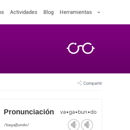
os
Actividades
Blog
Herramientas
Compartir
Pronunciación
va•ga•bun•do
/baɣaβundo/