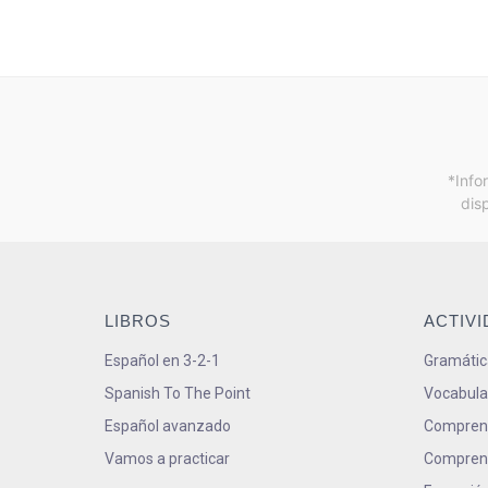
*Info
dis
LIBROS
ACTIV
Español en 3-2-1
Gramátic
Spanish To The Point
Vocabula
Español avanzado
Comprens
Vamos a practicar
Comprens