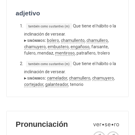
adjetivo
Que tiene el hábito o la
también como sustantivo (m)
inclinación de versear.
▸ sinónimos:
bolero
,
chamullento
,
chamullero
,
chamuyero
,
embustero
,
engañoso
, farsante,
fulero, mendaz,
mentiroso
, patrañero, trolero
Que tiene el hábito o la
también como sustantivo (m)
inclinación de versear.
▸ sinónimos:
camelador
,
chamullero
,
chamuyero
,
cortejador
,
galanteador
, tenorio
Pronunciación
ver•se•ro