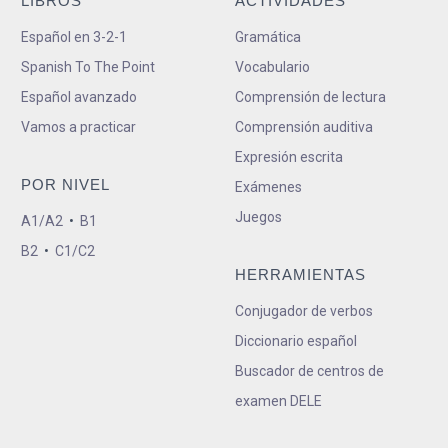
LIBROS
ACTIVIDADES
Español en 3-2-1
Gramática
Spanish To The Point
Vocabulario
Español avanzado
Comprensión de lectura
Vamos a practicar
Comprensión auditiva
Expresión escrita
POR NIVEL
Exámenes
Juegos
A1/A2
•
B1
B2
•
C1/C2
HERRAMIENTAS
Conjugador de verbos
Diccionario español
Buscador de centros de
examen DELE