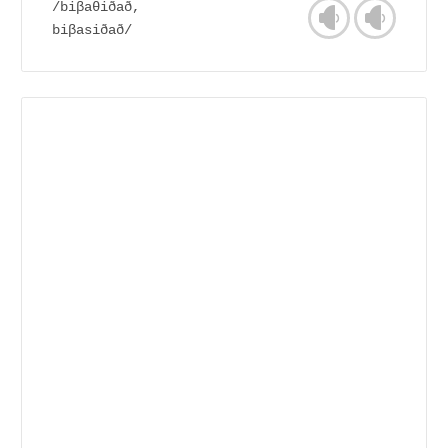
/biβaθiðað,
biβasiðað/