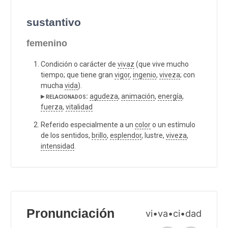
sustantivo
femenino
Condición o carácter de
vivaz
(que vive mucho
tiempo; que tiene gran
vigor
,
ingenio
,
viveza
; con
mucha
vida
).
▸ relacionados:
agudeza
,
animación
,
energía
,
fuerza
,
vitalidad
Referido especialmente a un
color
o un estímulo
de los sentidos,
brillo
,
esplendor
, lustre,
viveza
,
intensidad
.
Pronunciación
vi•va•ci•dad