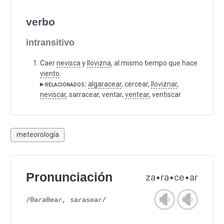
verbo
intransitivo
Caer
nevisca
y
llovizna
, al mismo tiempo que hace
viento
.
▸ relacionados:
algaracear
, cercear,
lloviznar
,
neviscar
, sarracear, ventar,
ventear
, ventiscar
meteorología
Pronunciación
za•ra•ce•ar
/θaɾaθeaɾ, saɾaseaɾ/