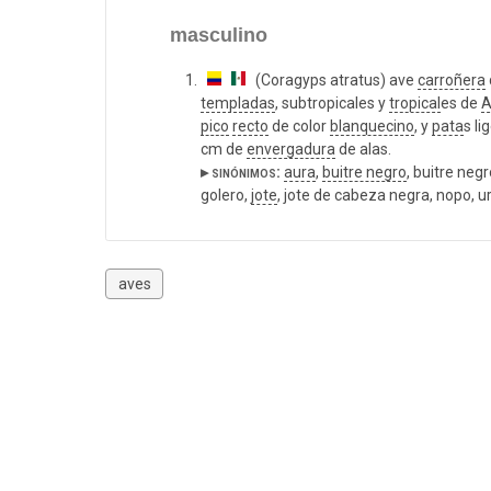
masculino
(Coragyps atratus) ave
carroñera
templadas
, subtropicales y
tropical
es de
A
pico
recto
de color
blanquecino
, y
pata
s l
cm de
envergadura
de alas.
▸ sinónimos:
aura
,
buitre negro
, buitre neg
golero,
jote
, jote de cabeza negra, nopo, u
aves