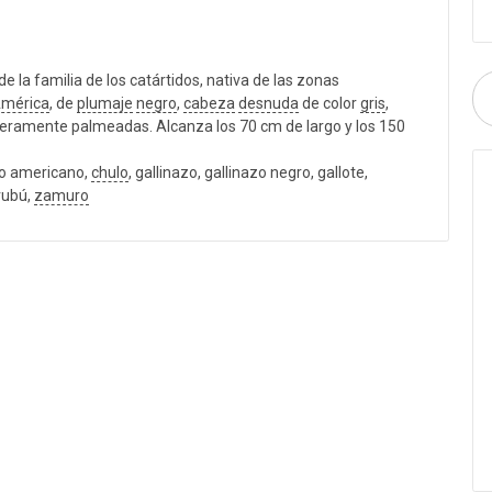
de la familia de los catártidos, nativa de las zonas
mérica
, de
plumaje
negro
,
cabeza
desnuda
de color
gris
,
igeramente palmeadas. Alcanza los 70 cm de largo y los 150
ro americano,
chulo
, gallinazo, gallinazo negro, gallote,
rubú,
zamuro