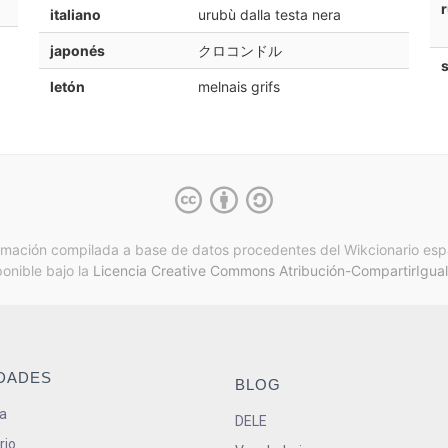
italiano
urubù dalla testa nera
japonés
クロコンドル
letón
melnais grifs
rmación compilada a base de datos procedentes del Wikcionario esp
ponible bajo la
Licencia Creative Commons Atribución-CompartirIgual
IDADES
BLOG
a
DELE
rio