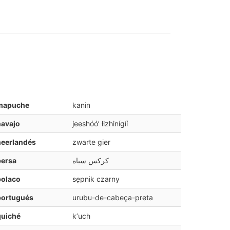
mapuche
kanin
navajo
jeeshóóʼ łizhinígíí
neerlandés
zwarte gier
persa
کرکس سیاه
polaco
sępnik czarny
portugués
urubu-de-cabeça-preta
quiché
kʼuch