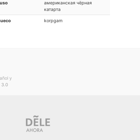
ruso
американская чёрная
катарта
sueco
korpgam
añol y
 3.0