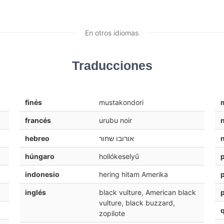
En otros idiomas
Traducciones
finés
mustakondori
francés
urubu noir
hebreo
אורובו שחור
húngaro
hollókeselyű
indonesio
hering hitam Amerika
inglés
black vulture, American black
vulture, black buzzard,
zopilote