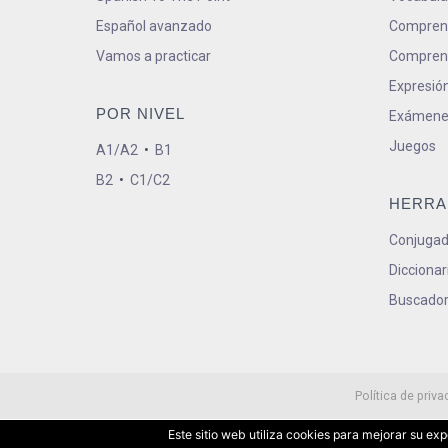
Español avanzado
Comprens
Vamos a practicar
Comprens
Expresión
POR NIVEL
Exámene
Juegos
A1/A2
•
B1
B2
•
C1/C2
HERRA
Conjugad
Diccionar
Buscador
Política de priva
Este sitio web utiliza cookies para mejorar su e