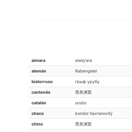
aimara
siwiq'ara
alemán
Rabengeier
bielorruso
грыф-урубу
cantonés
黑美洲鷲
catalán
urubú
checo
kondor havranovitý
chino
黑美洲鷲