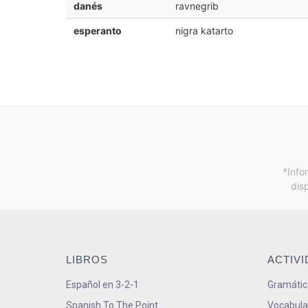
danés
ravnegrib
esperanto
nigra katarto
*Info
dis
LIBROS
ACTIV
Español en 3-2-1
Gramátic
Spanish To The Point
Vocabula