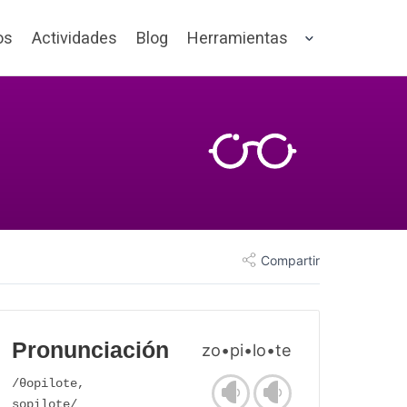
os
Actividades
Blog
Herramientas
Compartir
Pronunciación
zo•pi•lo•te
/θopilote,
sopilote/