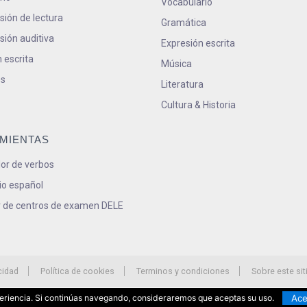
Vocabulario
ión de lectura
Gramática
ión auditiva
Expresión escrita
 escrita
Música
s
Literatura
Cultura & Historia
MIENTAS
or de verbos
io español
 de centros de examen DELE
cidad
Política de cookies
Terminos y condiciones
Sobre este sit
Ace
xperiencia. Si continúas navegando, consideraremos que aceptas su uso.