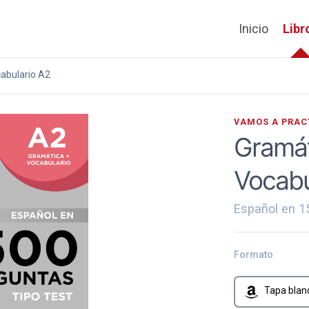
Inicio
Libr
abulario A2
VAMOS A PRAC
Gramát
Vocabu
Español en 1
Formato
Tapa blan