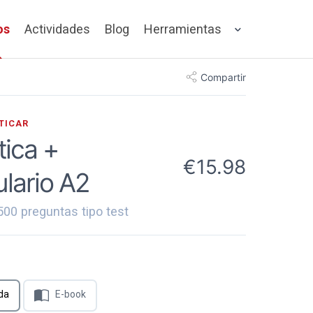
os
Actividades
Blog
Herramientas
Compartir
TICAR
ica +
15.98
lario A2
500 preguntas tipo test
da
E-book