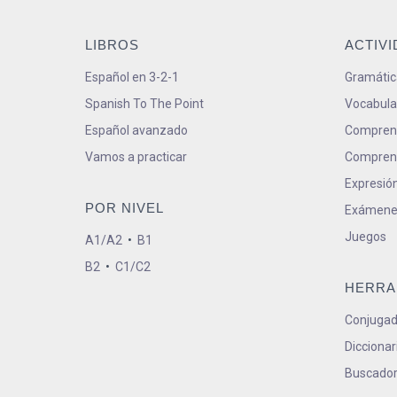
LIBROS
ACTIV
Español en 3-2-1
Gramátic
Spanish To The Point
Vocabula
Español avanzado
Comprens
Vamos a practicar
Comprens
Expresión
POR NIVEL
Exámene
Juegos
A1/A2
•
B1
B2
•
C1/C2
HERRA
Conjugad
Diccionar
Buscador