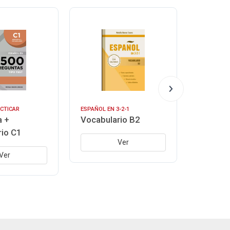
CTICAR
ESPAÑOL EN 3-2-1
ESPAÑOL EN
a +
Vocabulario B2
Vocabul
rio C1
Ver
Ver