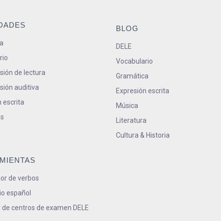
IDADES
BLOG
a
DELE
rio
Vocabulario
ión de lectura
Gramática
ión auditiva
Expresión escrita
 escrita
Música
s
Literatura
Cultura & Historia
MIENTAS
or de verbos
io español
 de centros de examen DELE