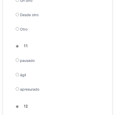
Un otro
Desde otro
Otro
◉
11
pausado
ágil
apresurado
◉
12