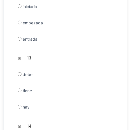
iniciada
empezada
entrada
◉
13
debe
tiene
hay
◉
14