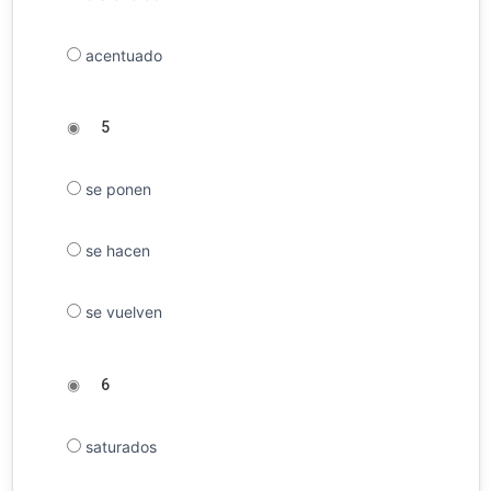
acentuado
◉
5
se ponen
se hacen
se vuelven
◉
6
saturados