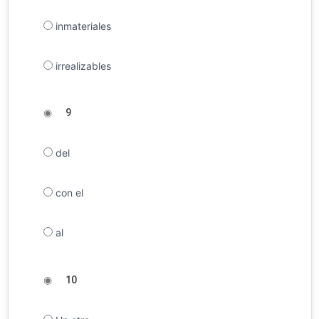
inmateriales
irrealizables
◉
9
del
con el
al
◉
10