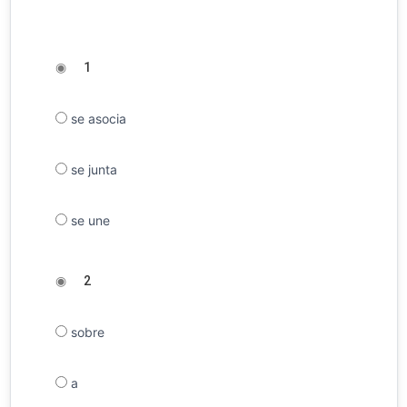
◉
1
se asocia
se junta
se une
◉
2
sobre
a