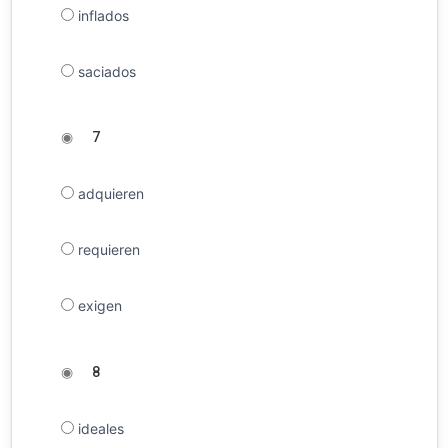
inflados
saciados
◉
7
adquieren
requieren
exigen
◉
8
ideales