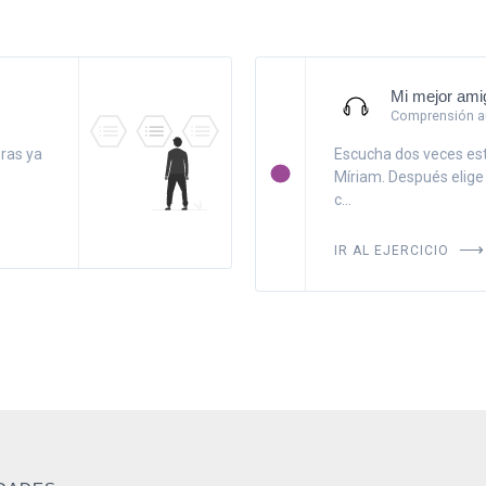
Mi mejor ami
Comprensión au
oras ya
Escucha dos veces est
Míriam. Después elige
c...
IR AL EJERCICIO