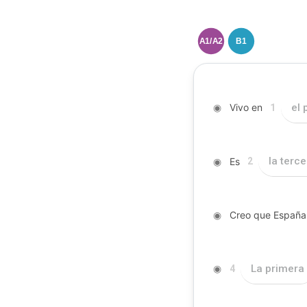
A1/A2
B1
◉
Vivo en
el 
1
◉
Es
la terce
2
◉
Creo que España 
◉
La primera
4