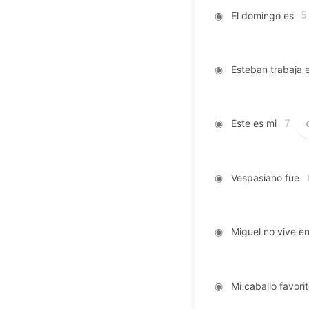
◉
El domingo es
5
◉
Esteban trabaja 
◉
Este es mi
7
◉
Vespasiano fue
◉
Miguel no vive en 
◉
Mi caballo favorit