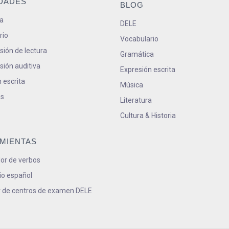
IDADES
BLOG
a
DELE
rio
Vocabulario
ión de lectura
Gramática
ión auditiva
Expresión escrita
 escrita
Música
s
Literatura
Cultura & Historia
MIENTAS
or de verbos
io español
 de centros de examen DELE