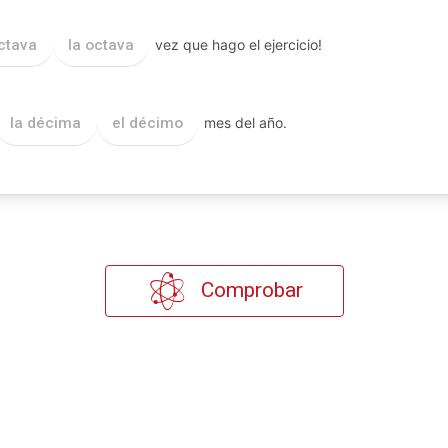
ctava
la octava
vez que hago el ejercicio!
la décima
el décimo
mes del año.
Comprobar