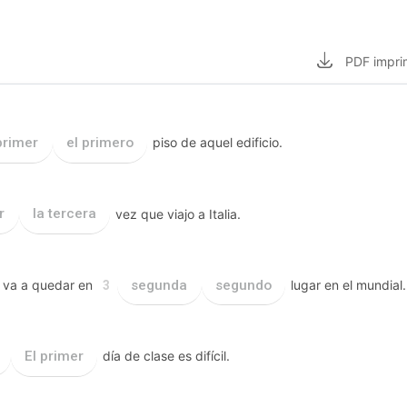
PDF
impri
primer
el primero
piso de aquel edificio.
r
la tercera
vez que viajo a Italia.
va a quedar en
segunda
segundo
lugar en el mundial.
3
El primer
día de clase es difícil.