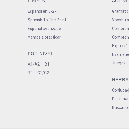
LIBROS
ACTIV
Español en 3-2-1
Gramátic
Spanish To The Point
Vocabula
Español avanzado
Comprens
Vamos a practicar
Comprens
Expresión
POR NIVEL
Exámene
Juegos
A1/A2
•
B1
B2
•
C1/C2
HERRA
Conjugad
Diccionar
Buscador