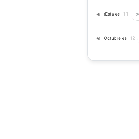
◉
¡Esta es
o
11
◉
Octubre es
12