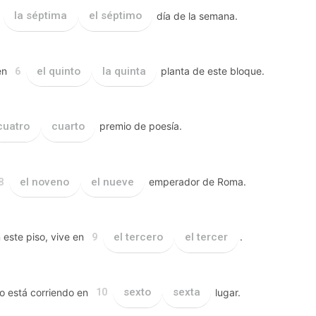
la séptima
el séptimo
día de la semana.
en
el quinto
la quinta
planta de este bloque.
6
cuatro
cuarto
premio de poesía.
el noveno
el nueve
emperador de Roma.
8
este piso, vive en
el tercero
el tercer
.
9
o está corriendo en
sexto
sexta
lugar.
10