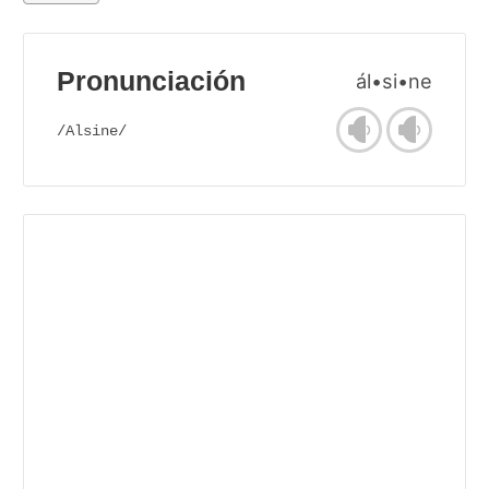
Pronunciación
ál•si•ne
/Alsine/