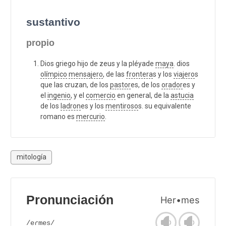
sustantivo
propio
Dios griego hijo de zeus y la pléyade
maya
. dios
olímpico
mensajero
, de las
frontera
s y los
viajero
s
que las cruzan, de los
pastor
es, de los
orador
es y
el
ingenio
, y el
comercio
en general, de la
astucia
de los
ladron
es y los
mentiroso
s. su equivalente
romano es
mercurio
.
mitología
Pronunciación
Her•mes
/eɾmes/