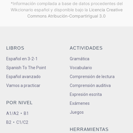
*Información compilada a base de datos procedentes del
Wikcionario español y
disponible bajo la
Licencia Creative
Commons Atribución-CompartirIgual 3.0
LIBROS
ACTIVIDADES
Español en 3-2-1
Gramática
Spanish To The Point
Vocabulario
Español avanzado
Comprensión de lectura
Vamos a practicar
Comprensión auditiva
Expresión escrita
POR NIVEL
Exámenes
Juegos
A1/A2
•
B1
B2
•
C1/C2
HERRAMIENTAS