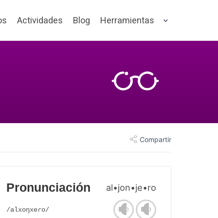
os
Actividades
Blog
Herramientas
Compartir
Pronunciación
al•jon•je•ro
/alxoŋxeɾo/