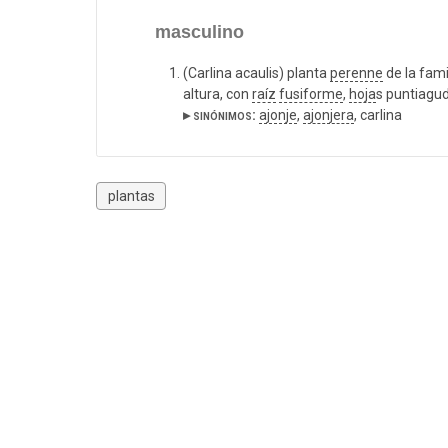
masculino
(Carlina acaulis) planta
perenne
de la fami
altura, con
raíz
fusiforme
,
hoja
s puntiagu
▸ sinónimos:
ajonje
,
ajonjera
, carlina
plantas