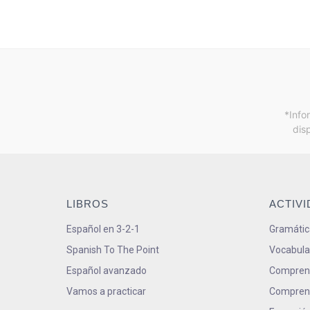
*Info
dis
LIBROS
ACTIV
Español en 3-2-1
Gramátic
Spanish To The Point
Vocabula
Español avanzado
Comprens
Vamos a practicar
Comprens