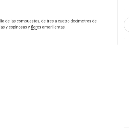
lia de las compuestas, de tres a cuatro decímetros de
das y espinosas y
flor
es amarillentas.