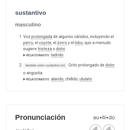
sustantivo
masculino
Voz
prolongada
de algunos cánidos, incluyendo el
perro
, el
coyote
, el
zorro
y el
lobo
, que a menudo
sugiere
tristeza
o
dolor
.
▸ relacionados:
ladrido
Grito prolongado de
dolor
también como sustantivo (m)
o angustia.
▸ relacionados:
alarido
, chillido,
ululato
Pronunciación
au•lli•do