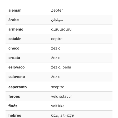
alemán
Zepter
árabe
صولجان
armenio
գավազան
catalán
ceptre
checo
žezlo
croata
žezlo
eslovaco
žezlo, berla
esloveno
žezlo
esperanto
sceptro
feroés
veldisstavur
finés
valtikka
hebreo
שבט, alt=שֵׁבֶט