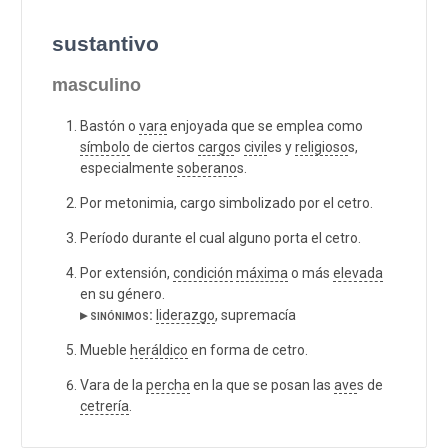
sustantivo
masculino
Bastón o
vara
enjoyada que se emplea como
símbolo
de ciertos
cargo
s
civil
es y
religioso
s,
especialmente
soberano
s.
Por metonimia, cargo simbolizado por el cetro.
Período durante el cual alguno porta el cetro.
Por extensión,
condición
máxima
o más
elevada
en su género.
▸ sinónimos:
liderazgo
, supremacía
Mueble
heráldico
en forma de cetro.
Vara de la
percha
en la que se posan las
ave
s de
cetrería
.