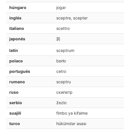
húngaro
jogar
inglés
sceptre, scepter
italiano
scettro
japonés
笏
latín
sceptrum
polaco
berło
portugués
cetro
rumano
sceptru
ruso
скипетр
serbio
žezlo
suajili
fimbo ya kifalme
turco
hükümdar asası