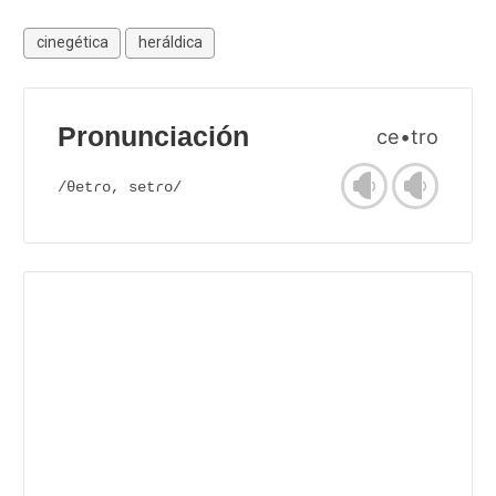
cinegética
heráldica
Pronunciación
ce•tro
/θetɾo, setɾo/