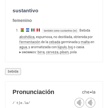
sustantivo
femenino
Bebida
también como sustantivo (m)
alcohólica
, espumosa, no destilada, obtenida por
fermentación
de la
cebada
germinada y
malta
en
agua
, y aromatizada con
lúpulo
,
boj
o casia.
▸ sinónimos:
birra
,
cerveza
,
pilsen
, pola
bebida
Pronunciación
che•la
/ˈtʃe.la/