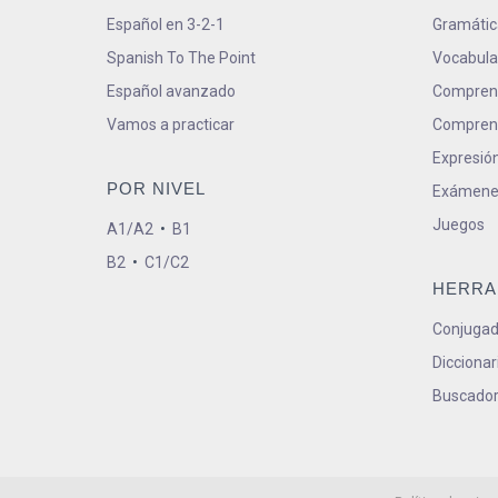
Español en 3-2-1
Gramátic
Spanish To The Point
Vocabula
Español avanzado
Comprens
Vamos a practicar
Comprens
Expresión
POR NIVEL
Exámene
Juegos
A1/A2
•
B1
B2
•
C1/C2
HERRA
Conjugad
Diccionar
Buscador