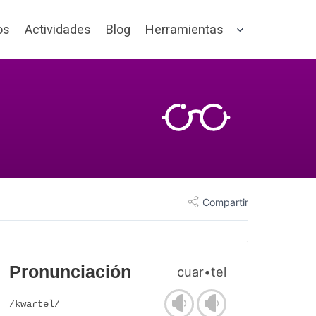
os
Actividades
Blog
Herramientas
Compartir
Pronunciación
cuar•tel
/kwaɾtel/