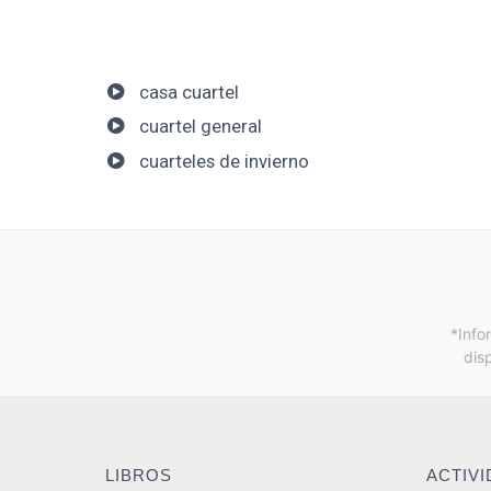
casa cuartel
cuartel general
cuarteles de invierno
*Info
dis
LIBROS
ACTIV