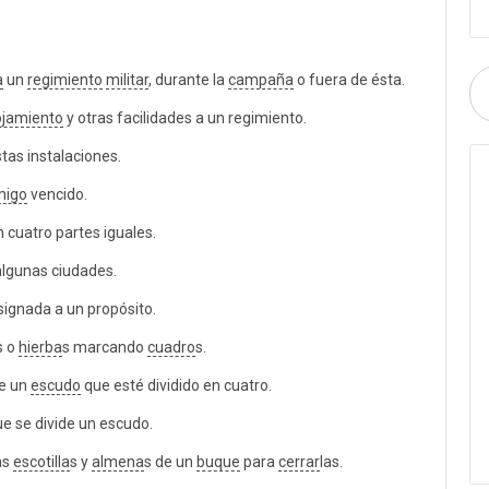
a
un
regimiento
militar
, durante la
campaña
o fuera de ésta.
ojamiento
y otras facilidades a un regimiento.
stas instalaciones.
migo
vencido.
 cuatro partes iguales.
algunas ciudades.
signada a un propósito.
s o
hierba
s marcando
cuadro
s.
e un
escudo
que esté dividido en cuatro.
ue se divide un escudo.
as
escotilla
s y
almena
s de un
buque
para
cerrar
las.