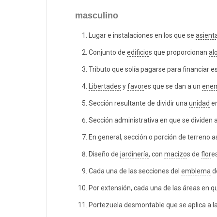
masculino
Lugar e instalaciones en los que se
asient
Conjunto de
edificio
s que proporcionan
al
Tributo que solía pagarse para financiar e
Libertades
y
favor
es que se dan a un
ene
Sección resultante de dividir una
unidad
en
Sección administrativa en que se dividen 
En general, sección o porción de terreno a
Diseño de
jardinería
, con
macizo
s de
flor
e
Cada una de las secciones del
emblema
d
Por extensión, cada una de las áreas en q
Portezuela desmontable que se aplica a l