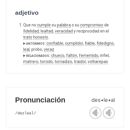
adjetivo
Que no
cumple
su
palabra
o su
compromiso
de
fidelidad
,
lealtad
,
veracidad
y reciprocidad en el
trato
honesto
.
▸ antónimos:
confiable
,
cumplidor
,
fiable
,
fidedigno
,
leal
, probo,
veraz
▸ relacionados:
chueco
,
faltón
,
fementido
, infiel,
matrero
,
torcido
,
tornadizo
,
traidor
,
voltiarepas
Pronunciación
des•le•al
/dezleal/