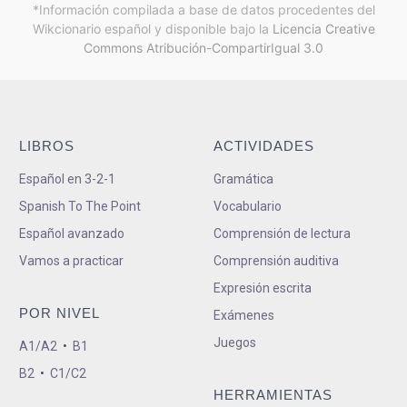
*Información compilada a base de datos procedentes del
Wikcionario español y
disponible bajo la
Licencia Creative
Commons Atribución-CompartirIgual 3.0
LIBROS
ACTIVIDADES
Español en 3-2-1
Gramática
Spanish To The Point
Vocabulario
Español avanzado
Comprensión de lectura
Vamos a practicar
Comprensión auditiva
Expresión escrita
POR NIVEL
Exámenes
Juegos
A1/A2
•
B1
B2
•
C1/C2
HERRAMIENTAS