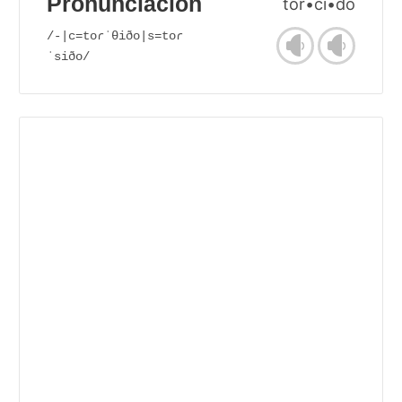
Pronunciación
tor•ci•do
/-|c=toɾˈθiðo|s=toɾ
ˈsiðo/