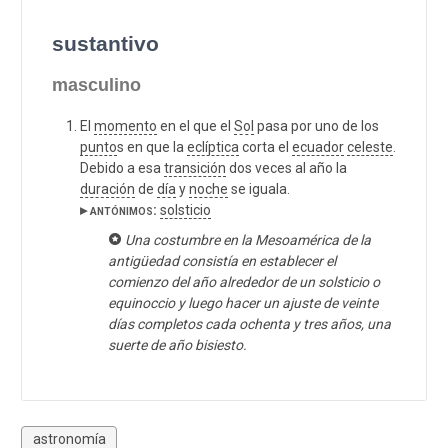
sustantivo
masculino
El
momento
en el que el
Sol
pasa por uno de los
punto
s en que la
eclíptica
corta el
ecuador
celeste
.
Debido a esa
transición
dos veces al año la
duración
de
día
y
noche
se iguala.
▸ antónimos:
solsticio
Una costumbre en la Mesoamérica de la
antigüedad consistía en establecer el
comienzo del año alrededor de un solsticio o
equinoccio y luego hacer un ajuste de veinte
días completos cada ochenta y tres años, una
suerte de año bisiesto.
astronomía