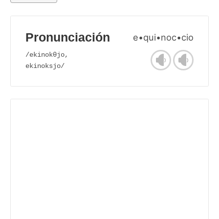
Pronunciación
e•qui•noc•cio
/ekinokθjo,
ekinoksjo/