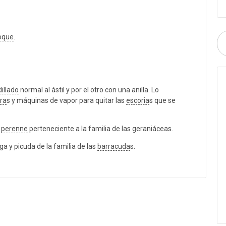
oque
.
illado
normal al ástil y por el otro con una anilla. Lo
ra
s y máquinas de vapor para quitar las
escoria
s que se
y
perenne
perteneciente a la familia de las geraniáceas.
 y picuda de la familia de las
barracuda
s.