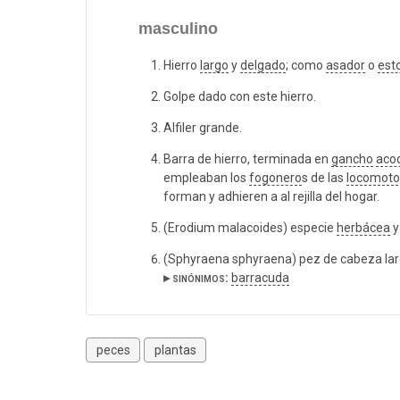
masculino
Hierro
largo
y
delgado
; como
asador
o
est
Golpe dado con este hierro.
Alfiler grande.
Barra de hierro, terminada en
gancho
acod
empleaban los
fogonero
s de las
locomoto
forman y adhieren a al rejilla del hogar.
(Erodium malacoides) especie
herbácea
(Sphyraena sphyraena) pez de cabeza larga
▸ sinónimos:
barracuda
peces
plantas