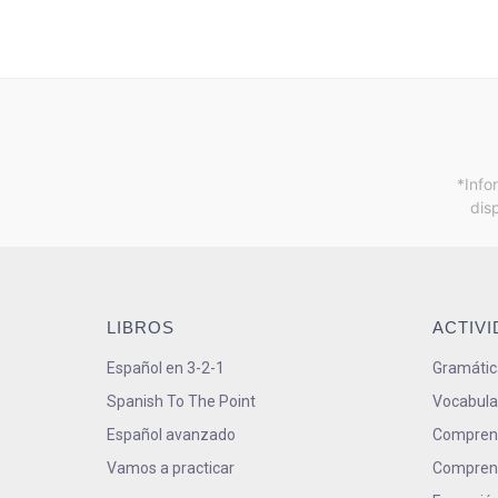
*Info
dis
LIBROS
ACTIV
Español en 3-2-1
Gramátic
Spanish To The Point
Vocabula
Español avanzado
Comprens
Vamos a practicar
Comprens