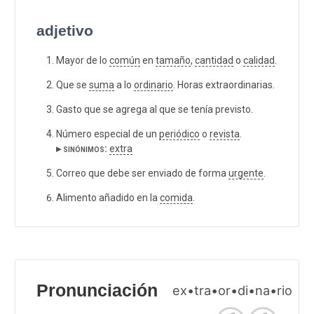
adjetivo
Mayor de lo
común
en
tamaño
,
cantidad
o
calidad
.
Que se
suma
a lo
ordinario
. Horas extraordinarias.
Gasto que se agrega al que se tenía previsto.
Número especial de un
periódico
o
revista
.
▸ sinónimos:
extra
Correo que debe ser enviado de forma
urgente
.
Alimento añadido en la
comida
.
Pronunciación
ex•tra•or•di•na•rio