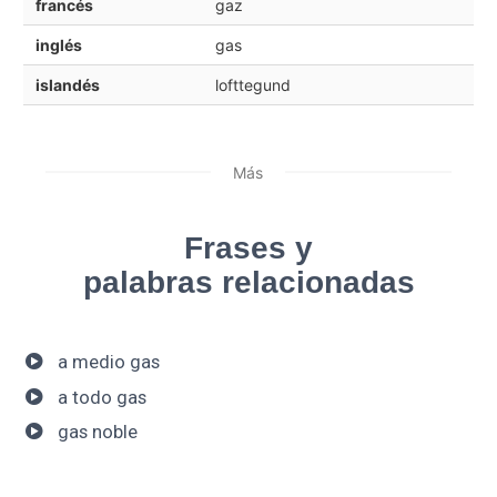
francés
gaz
inglés
gas
islandés
lofttegund
Más
Frases y
palabras relacionadas
a medio gas
a todo gas
gas noble