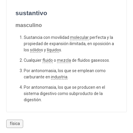
sustantivo
masculino
Sustancia con movilidad
molecular
perfecta y la
propiedad de expansión ilimitada, en oposición a
los
sólido
s y
líquido
s.
Cualquier
fluido
o
mezcla
de fluidos gaseosos.
Por antonomasia, los que se emplean como
carburante en
industria
.
Por antonomasia, los que se producen en el
sistema digestivo como subproducto de la
digestión.
física