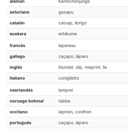
alemán
Kaninchenjunge
asturiano
gaxapu
catalán
catxap, llorigó
euskera
erbikume
francés
lapereau
gallego
caçapo, láparo
inglés
blunder, slip, misprint, lie
italiano
coniglietto
neerlandés
lamprei
noruego bokmal
tabbe
occitano
lapinon, conilhon
portugués
caçapo, láparo