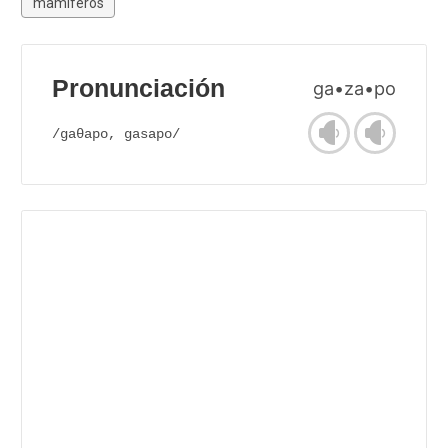
mamíferos
Pronunciación
ga•za•po
/gaθapo, gasapo/