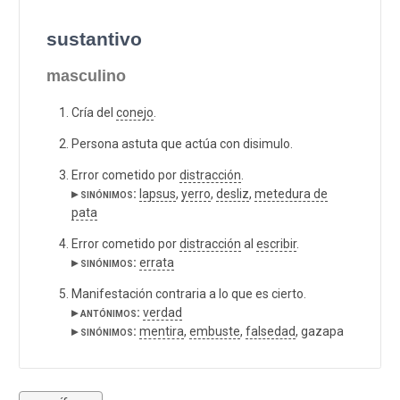
sustantivo
masculino
Cría del
conejo
.
Persona astuta que actúa con disimulo.
Error cometido por
distracción
.
▸ sinónimos:
lapsus
,
yerro
,
desliz
,
metedura de
pata
Error cometido por
distracción
al
escribir
.
▸ sinónimos:
errata
Manifestación contraria a lo que es cierto.
▸ antónimos:
verdad
▸ sinónimos:
mentira
,
embuste
,
falsedad
, gazapa