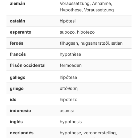
alemán
Voraussetzung, Annahme,
Hypothese, Voraussetzung
catalán
hipòtesi
esperanto
supozo, hipotezo
feroés
tilhugsan, hugsanarstøði, ætlan
francés
hypothèse
frisón occidental
fermoeden
gallego
hipótese
griego
υπόθεση
ido
hipotezo
indonesio
asumsi
inglés
hypothesis
neerlandés
hypothese, veronderstelling,