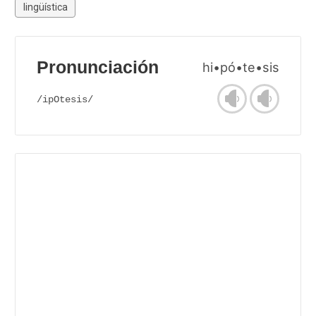
lingüística
Pronunciación
hi•pó•te•sis
/ipOtesis/