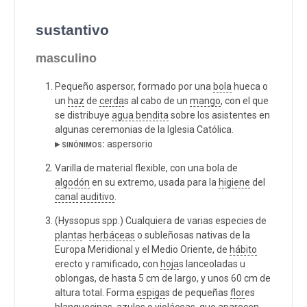
sustantivo
masculino
Pequeño aspersor, formado por una
bola
hueca o
un
haz
de
cerda
s al cabo de un
mango
, con el que
se distribuye
agua bendita
sobre los asistentes en
algunas ceremonias de la Iglesia Católica.
▸ sinónimos:
aspersorio
Varilla de material flexible, con una bola de
algodón
en su extremo, usada para la
higiene
del
canal
auditivo
.
(Hyssopus spp.) Cualquiera de varias especies de
planta
s
herbáceas
o subleñosas nativas de la
Europa Meridional y el Medio Oriente, de
hábito
erecto y ramificado, con
hoja
s lanceoladas u
oblongas, de hasta 5 cm de largo, y unos 60 cm de
altura total. Forma
espiga
s de pequeñas
flor
es
blanquecinas, azules o violáceas, que aparecen