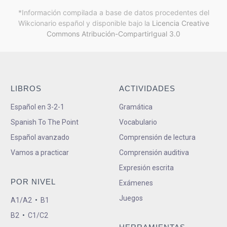
*Información compilada a base de datos procedentes del
Wikcionario español y
disponible bajo la
Licencia Creative
Commons Atribución-CompartirIgual 3.0
LIBROS
ACTIVIDADES
Español en 3-2-1
Gramática
Spanish To The Point
Vocabulario
Español avanzado
Comprensión de lectura
Vamos a practicar
Comprensión auditiva
Expresión escrita
POR NIVEL
Exámenes
Juegos
A1/A2
•
B1
B2
•
C1/C2