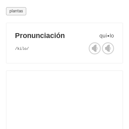
plantas
Pronunciación
qui•lo
/kilo/