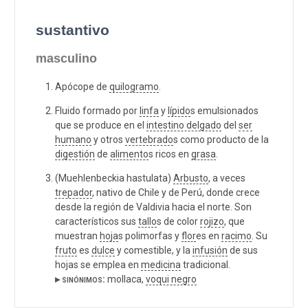
sustantivo
masculino
Apócope de
quilogramo
.
Fluido formado por
linfa
y
lípido
s emulsionados
que se produce en el
intestino delgado
del
ser
humano
y otros
vertebrado
s como producto de la
digestión
de
alimento
s ricos en
grasa
.
(Muehlenbeckia hastulata)
Arbusto
, a veces
trepador
, nativo de Chile y de Perú, donde crece
desde la región de Valdivia hacia el norte. Son
característicos sus
tallo
s de color
rojizo
, que
muestran
hoja
s polimorfas y
flor
es en
racimo
. Su
fruto
es
dulce
y comestible, y la
infusión
de sus
hojas se emplea en
medicina
tradicional.
▸ sinónimos:
mollaca,
voqui negro