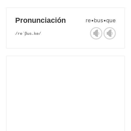
Pronunciación
re•bus•que
/reˈβus.ke/