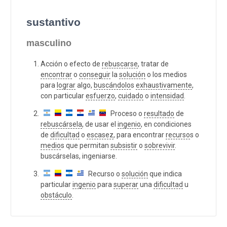
sustantivo
masculino
Acción o efecto de
rebuscarse
, tratar de
encontrar
o
conseguir
la
solución
o los medios
para
lograr
algo,
buscándolo
s
exhaustivamente
,
con particular
esfuerzo
,
cuidado
o
intensidad
.
Proceso o
resultado
de
rebuscársela
, de usar el
ingenio
, en condiciones
de
dificultad
o
escasez
, para encontrar
recurso
s o
medio
s que permitan
subsistir
o
sobrevivir
.
buscárselas, ingeniarse.
Recurso o
solución
que indica
particular
ingenio
para
superar
una
dificultad
u
obstáculo
.