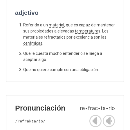
adjetivo
Referido a un
material
, que es capaz de mantener
sus propiedades a elevadas
temperatura
s. Los
materiales refractarios por excelencia son las
cerámicas
.
Que le cuesta mucho
entender
o se niega a
aceptar
algo.
Que no quiere
cumplir
con una
obligación
.
Pronunciación
re•frac•ta•rio
/refɾaktaɾjo/