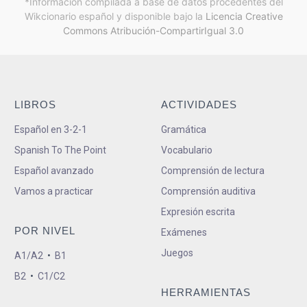
*Información compilada a base de datos procedentes del
Wikcionario español y
disponible bajo la
Licencia Creative
Commons Atribución-CompartirIgual 3.0
LIBROS
ACTIVIDADES
Español en 3-2-1
Gramática
Spanish To The Point
Vocabulario
Español avanzado
Comprensión de lectura
Vamos a practicar
Comprensión auditiva
Expresión escrita
POR NIVEL
Exámenes
Juegos
A1/A2
•
B1
B2
•
C1/C2
HERRAMIENTAS