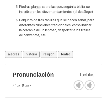
Piedras
planas
sobre las que, según la biblia, se
inscribieron
los diez
mandamiento
s (el decálogo).
Conjunto de tres
tablilla
s que se hacen
sonar
, para
diferentes funciones tradicionales, como indicar
la cercanía de un
leproso
, despertar a los
fraile
s
de
convento
s, etc.
ajedrez
historia
religión
teatro
Pronunciación
ta•blas
/ˈta.βlas/