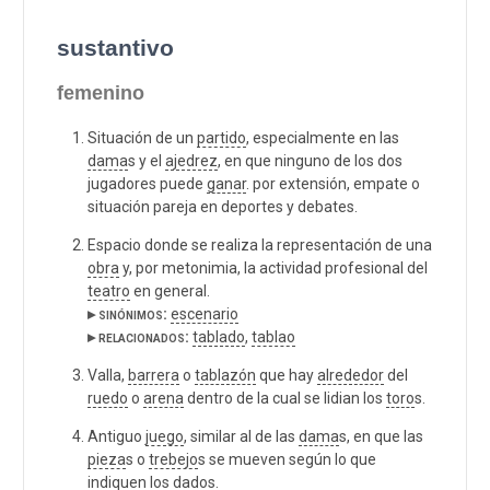
sustantivo
femenino
Situación de un
partido
, especialmente en las
dama
s y el
ajedrez
, en que ninguno de los dos
jugadores puede
ganar
. por extensión, empate o
situación pareja en deportes y debates.
Espacio donde se realiza la representación de una
obra
y, por metonimia, la actividad profesional del
teatro
en general.
▸ sinónimos:
escenario
▸ relacionados:
tablado
,
tablao
Valla,
barrera
o
tablazón
que hay
alrededor
del
ruedo
o
arena
dentro de la cual se lidian los
toro
s.
Antiguo
juego
, similar al de las
dama
s, en que las
pieza
s o
trebejo
s se mueven según lo que
indiquen los dados.