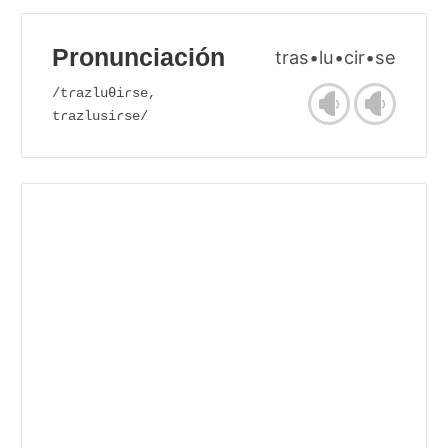
Pronunciación
tras•lu•cir•se
/tɾazluθiɾse,
tɾazlusiɾse/