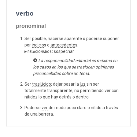
verbo
pronominal
Ser
posible
, hacerse
aparente
o poderse
suponer
por
indicio
s o
antecedente
s.
▸ relacionados:
sospechar
La responsabilidad editorial es máxima en
los casos en los que se traslucen opiniones
preconcebidas sobre un tema.
Ser
traslúcido
; dejar pasar la
luz
sin ser
totalmente
transparente
, no permitiendo ver con
nitidez lo que hay detrás o dentro.
Poderse
ver
de modo poco claro o nítido a través
de una barrera.