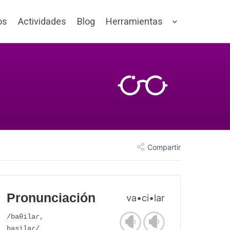
os
Actividades
Blog
Herramientas
Compartir
Pronunciación
va•ci•lar
/baθilaɾ,
basilaɾ/