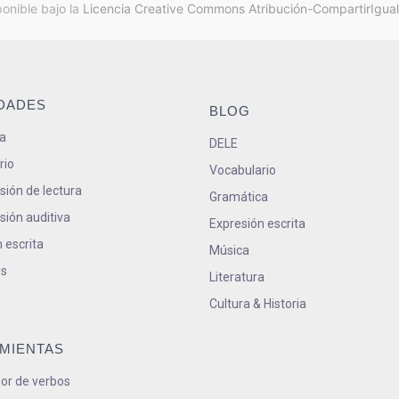
ponible bajo la
Licencia Creative Commons Atribución-CompartirIgual
IDADES
BLOG
a
DELE
rio
Vocabulario
ión de lectura
Gramática
ión auditiva
Expresión escrita
 escrita
Música
s
Literatura
Cultura & Historia
MIENTAS
or de verbos