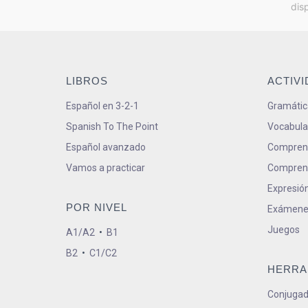
dis
LIBROS
ACTIV
Español en 3-2-1
Gramátic
Spanish To The Point
Vocabula
Español avanzado
Comprens
Vamos a practicar
Comprens
Expresión
POR NIVEL
Exámene
Juegos
A1/A2
•
B1
B2
•
C1/C2
HERRA
Conjugad