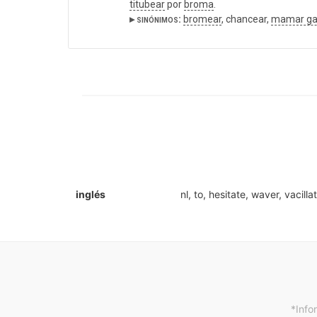
titubear
por
broma
.
▸ sinónimos:
bromear
, chancear,
mamar ga
inglés
nl, to, hesitate, waver, vacilla
*Info