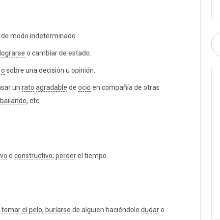
 de modo
indeterminado
.
ograrse
o cambiar de estado.
ro
sobre una decisión u opinión.
sar un
rato
agradable
de
ocio
en compañía de otras
bailando
, etc.
ivo
o
constructivo
;
perder
el tiempo.
,
tomar el pelo
,
burlarse
de alguien haciéndole
dudar
o