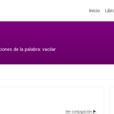
Inicio
Libr
iones de la palabra: vacilar
Ver conjugación ▶