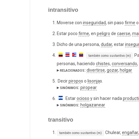
intransitivo
Moverse con
inseguridad
, sin paso
firme
o
Estar poco
firme
, en
peligro
de
caerse
,
mal
Dicho de una persona,
dudar
, estar
insegu
Pa
también como sustantivo (m)
personas, haciendo
chiste
s,
conversando
,
▸ relacionados:
divertirse
,
gozar
,
holgar
Decir
piropo
s o
lisonja
s.
▸ sinónimos:
piropear
Estar
ocioso
y sin hacer nada
product
▸ sinónimos:
holgazanear
transitivo
Chulear,
engañar
también como sustantivo (m)