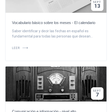
SEPT
13
Vocabulario básico sobre los meses - El calendario
Saber identificar y decir las fechas en español es
fundamental para todas las personas que desean...
LEER
SEPT
7
Comunicación e información - nivel alto