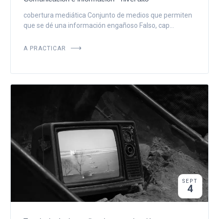
cobertura mediática Conjunto de medios que permiten
que se dé una información engañoso Falso, cap...
A PRACTICAR
SEPT
4