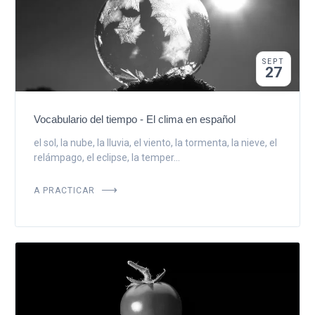
SEPT
27
Vocabulario del tiempo - El clima en español
el sol, la nube, la lluvia, el viento, la tormenta, la nieve, el
relámpago, el eclipse, la temper...
A PRACTICAR