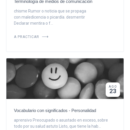
Terminología de medios de comunicación
chisme Rumor o noticia que se propaga
con maledicencia o picardía. desmentir
Declarar mentira o f...
A PRACTICAR
AGO
23
Vocabulario con significados - Personalidad
aprensivo Preocupado o asustado en exceso, sobre
todo por su salud astuto Listo, que tiene la hab...