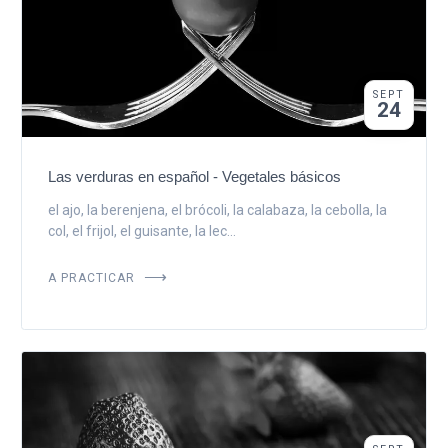
SEPT
24
Las verduras en español - Vegetales básicos
el ajo, la berenjena, el brócoli, la calabaza, la cebolla, la
col, el frijol, el guisante, la lec...
A PRACTICAR