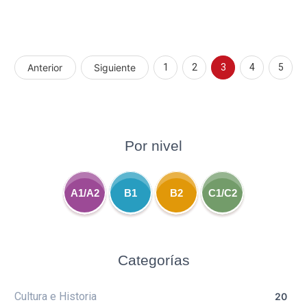
Anterior
Siguiente
1
2
3
4
5
Por nivel
A1/A2
B1
B2
C1/C2
Categorías
Cultura e Historia
20