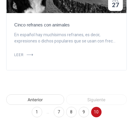
JUL
27
Cinco refranes con animales
En español hay muchísimos refranes, es decir,
expresiones o dichos populares que se usan con frec...
LEER
Anterior
Siguiente
1
…
7
8
9
10