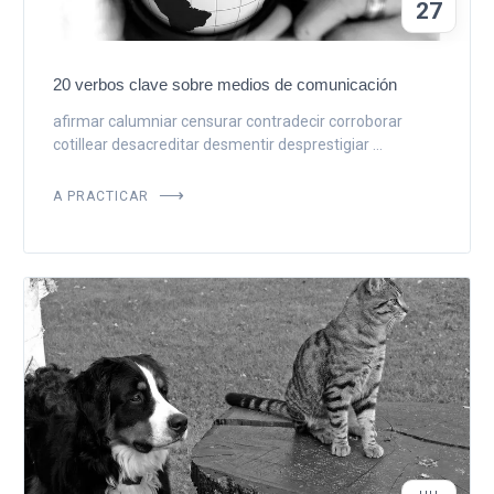
27
20 verbos clave sobre medios de comunicación
afirmar calumniar censurar contradecir corroborar
cotillear desacreditar desmentir desprestigiar ...
A PRACTICAR