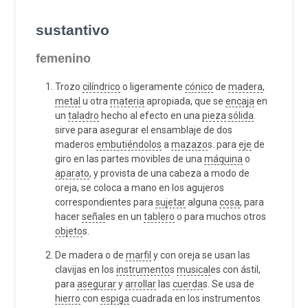
sustantivo
femenino
Trozo
cilíndrico
o ligeramente
cónico
de
madera
,
metal
u otra
materia
apropiada, que se
encaja
en
un
taladro
hecho al efecto en una
pieza
sólida
.
sirve para asegurar el ensamblaje de dos
maderos
embutiéndolos
a
mazazo
s. para
eje
de
giro en las partes movibles de una
máquina
o
aparato
, y provista de una cabeza a modo de
oreja, se coloca a mano en los agujeros
correspondientes para
sujetar
alguna
cosa
, para
hacer
señal
es en un
tablero
o para muchos otros
objeto
s.
De madera o de
marfil
y con oreja se usan las
clavijas en los
instrumento
s
musical
es con ástil,
para
asegurar
y
arrollar
las
cuerda
s. Se usa de
hierro
con
espiga
cuadrada en los instrumentos