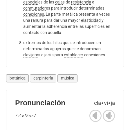
especial
es de las
caja
s de
resistencia
o
conmutador
es para introducir determinadas
conexiones
. La parte metálica presenta a veces
una
ranura
para dar una mayor
elasticidad
y
aumentar la
adherencia
entre las
superficie
s en
contacto
con aquella.
extremo
s de los
hilo
s que se introducen en
determinados agujeros que se denominan
clavijero
s o jacks para
establecer
conexiones.
botánica
carpintería
música
Pronunciación
cla•vi•ja
/klaβixa/