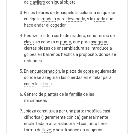
de
clavijero
con igual objeto.
En los telares de
terciopelo
la columna en que se
cuelga la
madeja
para
devanar
la, y la
rueda
que
hace andar al cogedor.
Pedazo o
listón
corto
de madera, cono forma de
clavo
sin cabeza ni
punta
, que para
asegurar
ciertas piezas de ensambladura se introduce a
golpe
s en
barreno
s hechos a
propósito
, donde se
redondea.
En
encuadernación
, la pieza de
cobre
agujereada
donde se aseguran las cuerdas en el telar para
coser
los
libro
s.
Género de
planta
s de la
familia
de las
mirsináceas.
, pieza constituida por una parte metálica casi
cilíndrica (ligeramente cónica) generalmente
enchufada
a otra
aislador
a. El conjunto tiene
forma de
llave
, y se introduce en agujeros