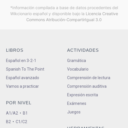
*Información compilada a base de datos procedentes del
Wikcionario español y
disponible bajo la
Licencia Creative
Commons Atribución-CompartirIgual 3.0
LIBROS
ACTIVIDADES
Español en 3-2-1
Gramática
Spanish To The Point
Vocabulario
Español avanzado
Comprensión de lectura
Vamos a practicar
Comprensión auditiva
Expresión escrita
POR NIVEL
Exámenes
Juegos
A1/A2
•
B1
B2
•
C1/C2