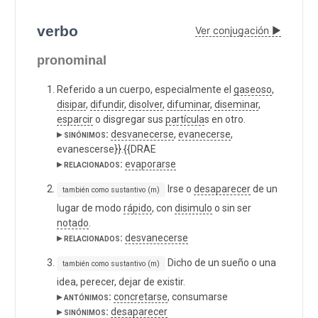
verbo
Ver conjugación ▶
pronominal
Referido a un cuerpo, especialmente el
gaseoso
,
disipar
,
difundir
,
disolver
,
difuminar
,
diseminar
,
esparcir
o disgregar sus
partícula
s en otro.
▸ sinónimos:
desvanecerse
,
evanecerse
,
evanescerse}}.{{DRAE
▸ relacionados:
evaporarse
Irse o
desaparecer
de un
también como sustantivo (m)
lugar de modo
rápido
, con
disimulo
o sin ser
notado
.
▸ relacionados:
desvanecerse
Dicho de un sueño o una
también como sustantivo (m)
idea, perecer, dejar de existir.
▸ antónimos:
concretarse
, consumarse
▸ sinónimos:
desaparecer