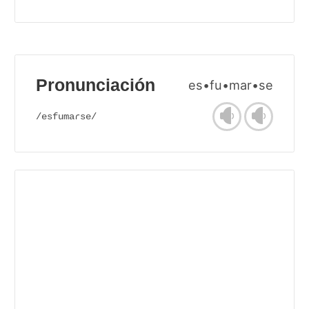
Pronunciación
es•fu•mar•se
/esfumaɾse/