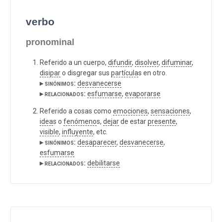
verbo
pronominal
Referido a un cuerpo,
difundir
,
disolver
,
difuminar
,
disipar
o disgregar sus
partícula
s en otro.
▸ sinónimos:
desvanecerse
▸ relacionados:
esfumarse
,
evaporarse
Referido a cosas como
emociones
,
sensaciones
,
idea
s o
fenómeno
s,
dejar
de estar
presente
,
visible
,
influyente
, etc.
▸ sinónimos:
desaparecer
,
desvanecerse
,
esfumarse
▸ relacionados:
debilitarse