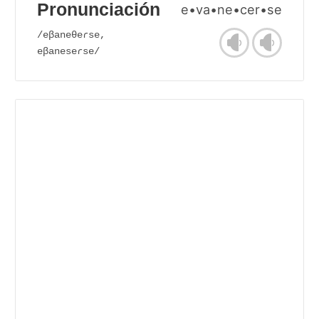
Pronunciación
e•va•ne•cer•se
/eβaneθeɾse,
eβaneseɾse/