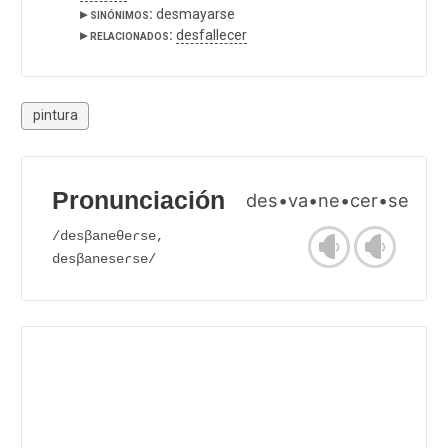
▸ sinónimos:
desmayarse
▸ relacionados:
desfallecer
pintura
Pronunciación
des•va•ne•cer•se
/desβaneθeɾse,
desβaneseɾse/