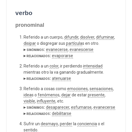
verbo
pronominal
Referido a un cuerpo,
difundir
,
disolver
,
difuminar
,
disipar
o disgregar sus
partícula
s en otro.
▸ sinónimos:
evanecerse
,
evanescerse
▸ relacionados:
evaporarse
Referido a un
color
, ir perdiendo
intensidad
mientras otro la va ganando gradualmente.
▸ relacionados:
atenuarse
Referido a cosas como
emociones
,
sensaciones
,
idea
s o
fenómeno
s,
dejar
de estar
presente
,
visible
,
influyente
, etc.
▸ sinónimos:
desaparecer
,
esfumarse
,
evanecerse
▸ relacionados:
debilitarse
Sufrir un
desmayo
,
perder
la
conciencia
o el
sentido
.