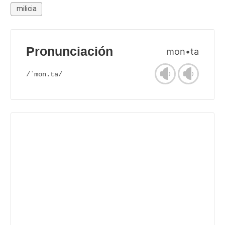
milicia
Pronunciación
mon•ta
/ˈmon.ta/