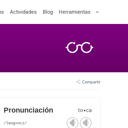
os
Actividades
Blog
Herramientas
Compartir
Pronunciación
to•ca
/leng=nci/