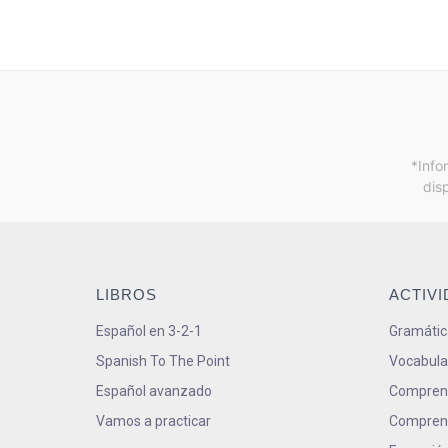
*Info
dis
LIBROS
ACTIV
Español en 3-2-1
Gramátic
Spanish To The Point
Vocabula
Español avanzado
Comprens
Vamos a practicar
Comprens