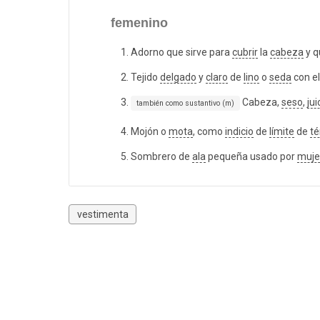
femenino
Adorno que sirve para
cubrir
la
cabeza
y q
Tejido
delgado
y
claro
de
lino
o
seda
con el
Cabeza,
seso
,
jui
también como sustantivo (m)
Mojón o
mota
, como
indicio
de
límite
de
t
Sombrero de
ala
pequeña usado por
muje
vestimenta