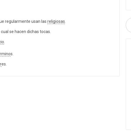
ue regularmente usan las
religiosas
.
 cual se hacen dichas tocas.
cio
.
érmino
s.
r
es.