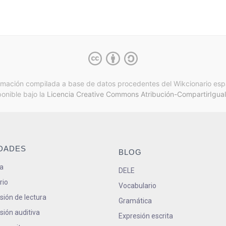
rmación compilada a base de datos procedentes del Wikcionario esp
ponible bajo la
Licencia Creative Commons Atribución-CompartirIgual
IDADES
BLOG
a
DELE
rio
Vocabulario
ión de lectura
Gramática
ión auditiva
Expresión escrita