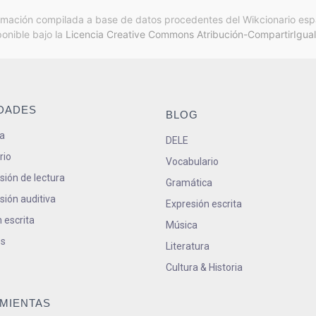
rmación compilada a base de datos procedentes del Wikcionario esp
ponible bajo la
Licencia Creative Commons Atribución-CompartirIgual
IDADES
BLOG
a
DELE
rio
Vocabulario
ión de lectura
Gramática
ión auditiva
Expresión escrita
 escrita
Música
s
Literatura
Cultura & Historia
MIENTAS