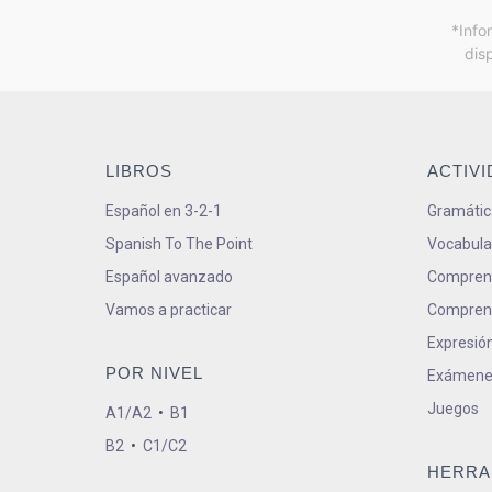
*Info
dis
LIBROS
ACTIV
Español en 3-2-1
Gramátic
Spanish To The Point
Vocabula
Español avanzado
Comprens
Vamos a practicar
Comprens
Expresión
POR NIVEL
Exámene
Juegos
A1/A2
•
B1
B2
•
C1/C2
HERRA