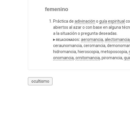
femenino
Práctica de
adivinación
o
guía
espiritual
co
abiertos al azar o con base en alguna técn
a la situación o pregunta deseadas.
▸ relacionados:
aeromancia
,
alectomancia
ceraunomancia, ceromancia, demonomanc
hidromancia, hieroscopia, metoposcopia,
onomancia
,
ornitomancia
, piromancia,
qu
ocultismo