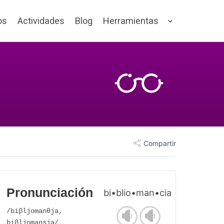
os
Actividades
Blog
Herramientas
Compartir
Pronunciación
bi•blio•man•cia
/biβljomanθja,
biβljomansja/