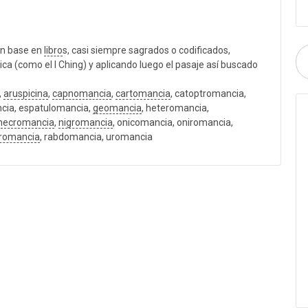
n base en
libro
s, casi siempre sagrados o codificados,
ica (como el I Ching) y aplicando luego el pasaje así buscado
,
aruspicina
,
capnomancia
,
cartomancia
, catoptromancia,
ia, espatulomancia,
geomancia
, heteromancia,
necromancia
,
nigromancia
, onicomancia, oniromancia,
iromancia
, rabdomancia, uromancia