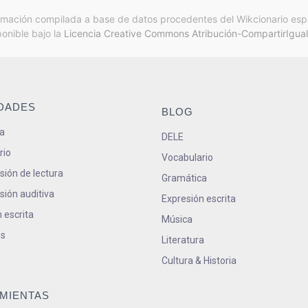
rmación compilada a base de datos procedentes del Wikcionario esp
ponible bajo la
Licencia Creative Commons Atribución-CompartirIgual
IDADES
BLOG
a
DELE
rio
Vocabulario
ión de lectura
Gramática
ión auditiva
Expresión escrita
 escrita
Música
s
Literatura
Cultura & Historia
MIENTAS