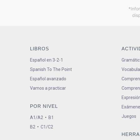
*Info
dis
LIBROS
ACTIV
Español en 3-2-1
Gramátic
Spanish To The Point
Vocabula
Español avanzado
Comprens
Vamos a practicar
Comprens
Expresión
POR NIVEL
Exámene
Juegos
A1/A2
•
B1
B2
•
C1/C2
HERRA