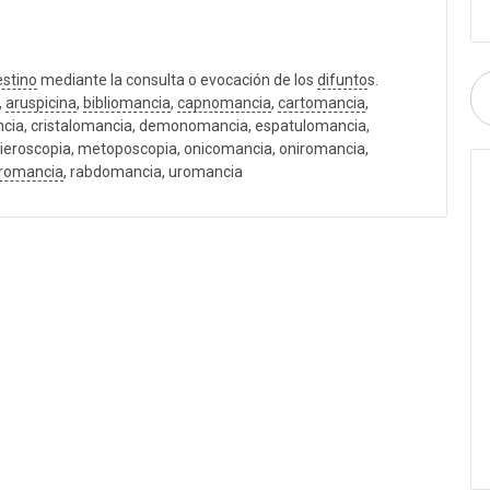
estino
mediante la consulta o evocación de los
difunto
s.
,
aruspicina
,
bibliomancia
,
capnomancia
,
cartomancia
,
cia, cristalomancia, demonomancia, espatulomancia,
hieroscopia, metoposcopia, onicomancia, oniromancia,
iromancia
, rabdomancia, uromancia