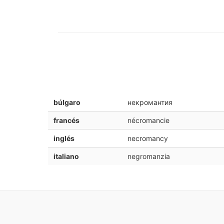
búlgaro
некромантия
francés
nécromancie
inglés
necromancy
italiano
negromanzia