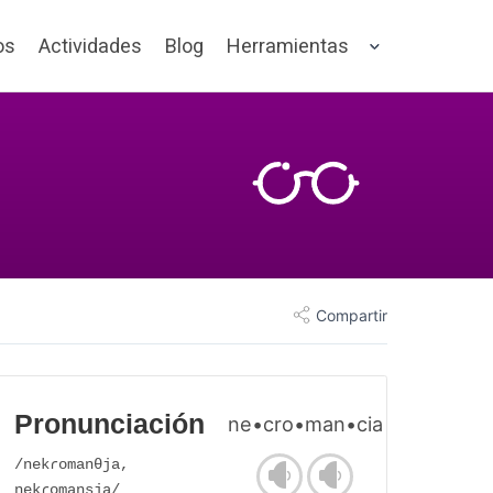
os
Actividades
Blog
Herramientas
Compartir
Pronunciación
ne•cro•man•cia
/nekɾomanθja,
nekɾomansja/