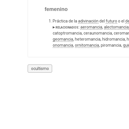
femenino
Práctica de la
adivinación
del
futuro
o el
d
▸ relacionados:
aeromancia
,
alectomancia
catoptromancia, ceraunomancia, ceroman
geomancia
, heteromancia, hidromancia, 
onomancia
,
ornitomancia
, piromancia,
qu
ocultismo