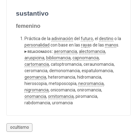
sustantivo
femenino
Práctica de la
adivinación
del
futuro
, el
destino
o la
personalidad
con base en las
raya
s de las
mano
s.
▸ relacionados:
aeromancia
,
alectomancia
,
aruspicina
,
bibliomancia
,
capnomancia
,
cartomancia
, catoptromancia, ceraunomancia,
ceromancia, demonomancia, espatulomancia,
geomancia
, heteromancia, hidromancia,
hieroscopia, metoposcopia,
necromancia
,
nigromancia
, onicomancia, oniromancia,
onomancia
,
ornitomancia
, piromancia,
rabdomancia, uromancia
ocultismo