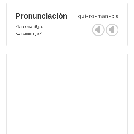
Pronunciación
qui•ro•man•cia
/kiɾomanθja,
kiɾomansja/