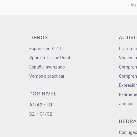
dis
LIBROS
ACTIV
Español en 3-2-1
Gramátic
Spanish To The Point
Vocabula
Español avanzado
Comprens
Vamos a practicar
Comprens
Expresión
POR NIVEL
Exámene
Juegos
A1/A2
•
B1
B2
•
C1/C2
HERRA
Conjugad